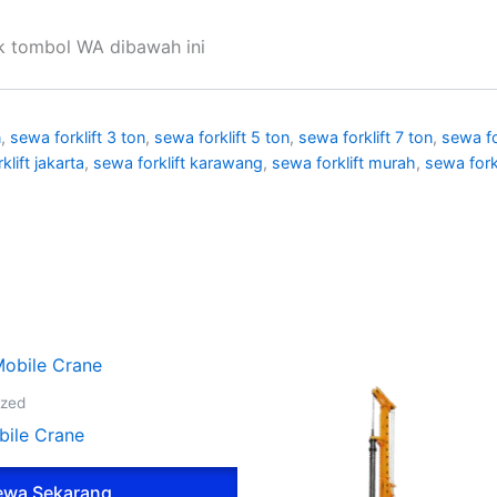
ik tombol WA dibawah ini
n
,
sewa forklift 3 ton
,
sewa forklift 5 ton
,
sewa forklift 7 ton
,
sewa fo
klift jakarta
,
sewa forklift karawang
,
sewa forklift murah
,
sewa fork
ized
ile Crane
wa Sekarang