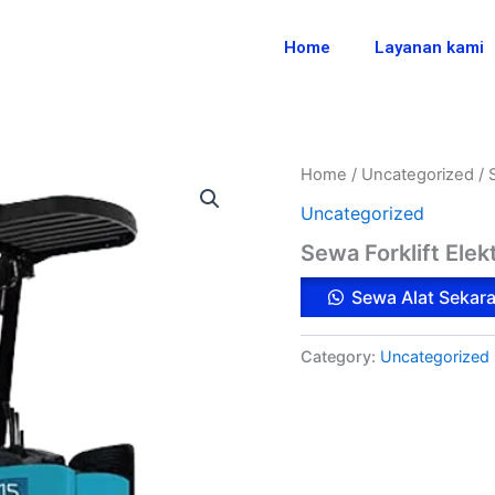
Home
Layanan kami
Sewa
Home
/
Uncategorized
/ 
Forklift
Uncategorized
Elektrik
quantity
Sewa Forklift Elekt
Sewa Alat Sekar
Category:
Uncategorized