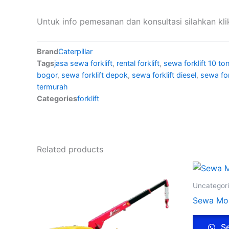
Untuk info pemesanan dan konsultasi silahkan kl
Brand
Caterpillar
Tags
jasa sewa forklift
,
rental forklift
,
sewa forklift 10 to
bogor
,
sewa forklift depok
,
sewa forklift diesel
,
sewa for
termurah
Categories
forklift
Related products
Uncategor
Sewa Mob
Se