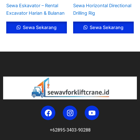
Sewa Eskavator – Rental
Sewa Horizontal Directional
Excavator Harian & Bulanan
Drilling Rig
Sewa Sekarang
Sewa Sekarang
F
I
Y
a
n
o
c
s
u
e
t
t
+62895-3403-90288
b
a
u