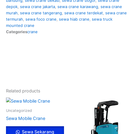
bandung
,
sewa crane bekasi
,
sewa crane bogor
,
sewa crane
depok
,
sewa crane jakarta
,
sewa crane karawang
,
sewa crane
murah
,
sewa crane tangerang
,
sewa crane terdekat
,
sewa crane
termurah
,
sewa foco crane
,
sewa hiab crane
,
sewa truck
mounted crane
Categories
crane
Related products
Uncategorized
Sewa Mobile Crane
Sewa Sekarang